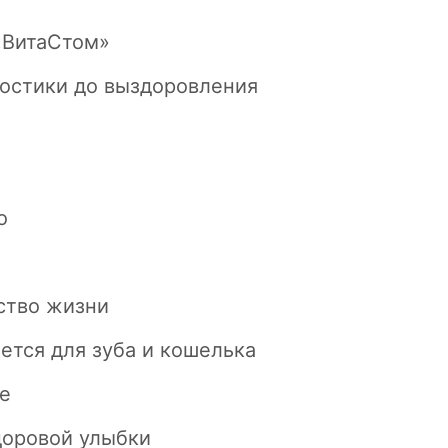
«ВитаСтом»
ностики до выздоровления
о
ство жизни
ется для зуба и кошелька
е
доровой улыбки