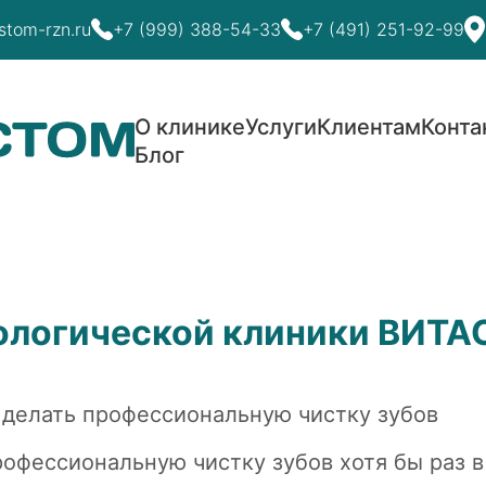
stom-rzn.ru
+7 (999) 388-54-33
+7 (491) 251-92-99
О клинике
Услуги
Клиентам
Конта
Блог
тологической клиники ВИТ
 делать профессиональную чистку зубов
рофессиональную чистку зубов хотя бы раз в