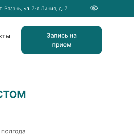
г. Рязань, ул. 7-я Линия, д. 7
Запись на
кты
прием
АСТОМ
 полгода