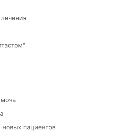
 лечения
итастом"
омочь
са
я новых пациентов