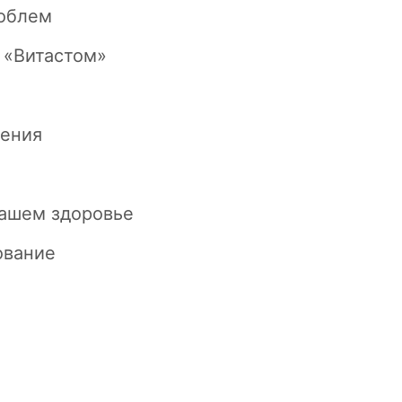
роблем
 «Витастом»
чения
вашем здоровье
ование