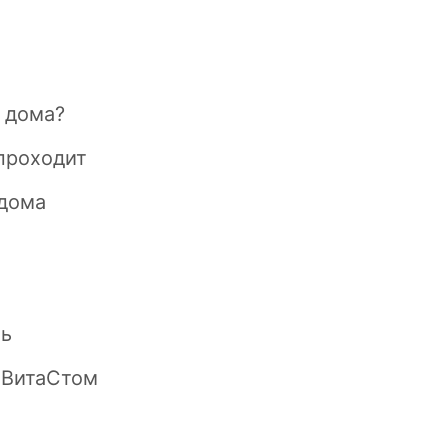
ы дома?
 проходит
 дома
ть
 ВитаСтом