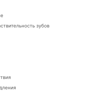
ые
вствительность зубов
ствия
едления