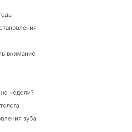
годы
сстановления
ить внимание
ине недели?
атолога
овления зуба