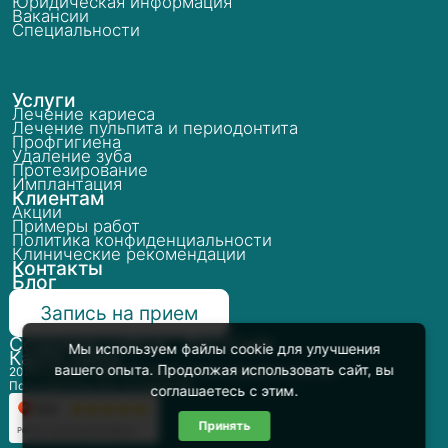
Юридическая информация
Вакансии
Специальности
Услуги
Лечение кариеса
Лечение пульпита и периодонтита
Профгигиена
Удаление зуба
Протезирование
Имплантация
Клиентам
Акции
Примеры работ
Политика конфиденциальности
Клинические рекомендации
Контакты
Блог
Запись на прием
Создание сайтов - РостСайт
Мы используем файлы cookie для улучшения
Карта сайта
вашего опыта. Продолжая использовать сайт, вы
2026 (C) ООО «ВИТАСТОМ»
Политика обработки данных
Пользовательское соглашение
соглашаетесь с этим.
Принять