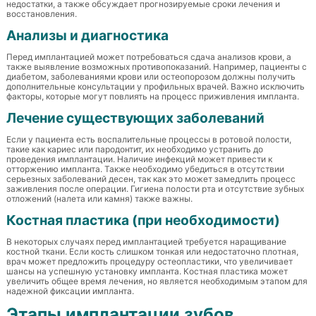
недостатки, а также обсуждает прогнозируемые сроки лечения и
восстановления.
Анализы и диагностика
Перед имплантацией может потребоваться сдача анализов крови, а
также выявление возможных противопоказаний. Например, пациенты с
диабетом, заболеваниями крови или остеопорозом должны получить
дополнительные консультации у профильных врачей. Важно исключить
факторы, которые могут повлиять на процесс приживления импланта.
Лечение существующих заболеваний
Если у пациента есть воспалительные процессы в ротовой полости,
такие как кариес или пародонтит, их необходимо устранить до
проведения имплантации. Наличие инфекций может привести к
отторжению импланта. Также необходимо убедиться в отсутствии
серьезных заболеваний десен, так как это может замедлить процесс
заживления после операции. Гигиена полости рта и отсутствие зубных
отложений (налета или камня) также важны.
Костная пластика (при необходимости)
В некоторых случаях перед имплантацией требуется наращивание
костной ткани. Если кость слишком тонкая или недостаточно плотная,
врач может предложить процедуру остеопластики, что увеличивает
шансы на успешную установку импланта. Костная пластика может
увеличить общее время лечения, но является необходимым этапом для
надежной фиксации импланта.
Этапы имплантации зубов