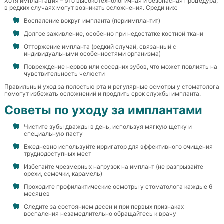
Хотя имплантация – это высокотехнологичная и безопасная процедура,
в редких случаях могут возникать осложнения. Среди них:
Воспаление вокруг импланта (периимплантит)
Долгое заживление, особенно при недостатке костной ткани
Отторжение импланта (редкий случай, связанный с
индивидуальными особенностями организма)
Повреждение нервов или соседних зубов, что может повлиять на
чувствительность челюсти
Правильный уход за полостью рта и регулярные осмотры у стоматолога
помогут избежать осложнений и продлить срок службы импланта.
Советы по уходу за имплантами
Чистите зубы дважды в день, используя мягкую щетку и
специальную пасту
Ежедневно используйте ирригатор для эффективного очищения
труднодоступных мест
Избегайте чрезмерных нагрузок на имплант (не разгрызайте
орехи, семечки, карамель)
Проходите профилактические осмотры у стоматолога каждые 6
месяцев
Следите за состоянием десен и при первых признаках
воспаления незамедлительно обращайтесь к врачу