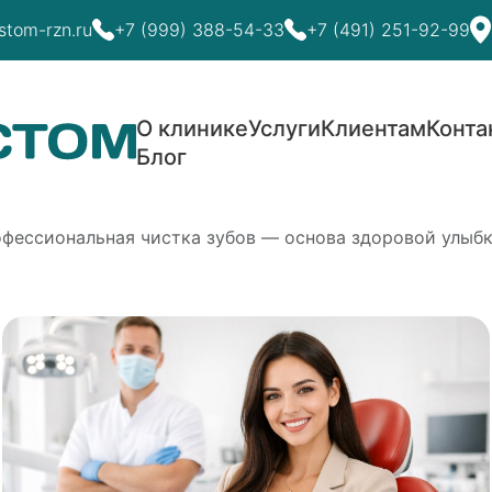
stom-rzn.ru
+7 (999) 388-54-33
+7 (491) 251-92-99
О клинике
Услуги
Клиентам
Конта
Блог
офессиональная чистка зубов — основа здоровой улыб