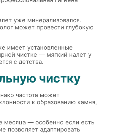
профессиональная гигиена
алет уже минерализовался.
атолог может провести глубокую
кже имеет установленные
ярной чистке — мягкий налет у
тся с детства.
льную чистку
днако частота может
клонности к образованию камня,
е месяца — особенно если есть
ие позволяет адаптировать