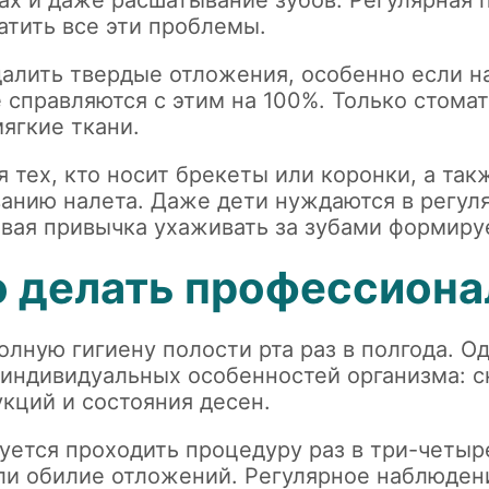
ах и даже расшатывание зубов. Регулярная 
атить все эти проблемы.
далить твердые отложения, особенно если н
е справляются с этим на 100%. Только стом
ягкие ткани.
 тех, кто носит брекеты или коронки, а та
анию налета. Даже дети нуждаются в регул
овая привычка ухаживать за зубами формируе
о делать профессиона
лную гигиену полости рта раз в полгода. О
 индивидуальных особенностей организма: с
кций и состояния десен.
ется проходить процедуру раз в три-четыр
или обилие отложений. Регулярное наблюден