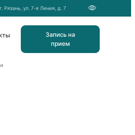
г. Рязань, ул. 7-я Линия, д. 7
Запись на
кты
прием
ки