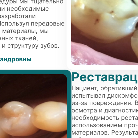
цедуры мы тщательно
или необходимые
разработали
Используя передовые
и материалы, мы
нных тканей,
и структуру зубов.
сандровны
Реставрац
Пациент, обративший
испытывал дискомфор
из-за повреждения. 
осмотра и диагности
необходимость реста
использованием про
материалов. Результ