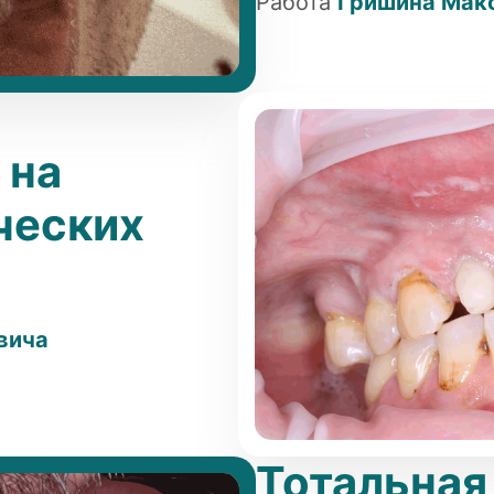
Работа
Гришина Мак
 на
ческих
вича
Тотальная