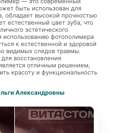
олимер — это современный
ожет быть использован для
в, обладает высокой прочностью
т естественный цвет зуба, что
тличного эстетического
ря использованию фотополимера
ться к естественной и здоровой
бо видимых следов травмы.
 для восстановления
является отличным решением,
ть красоту и функциональность
Ольги Александровны