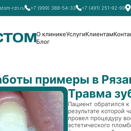
stom-rzn.ru
+7 (999) 388-54-33
+7 (491) 251-92-99
О клинике
Услуги
Клиентам
Конта
Блог
боты примеры в Ряза
Травма зу
Пациент обратился к 
результате которой ч
провел процедуру во
эстетического пломб