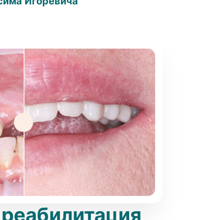
сима Игоревича
 реабилитация