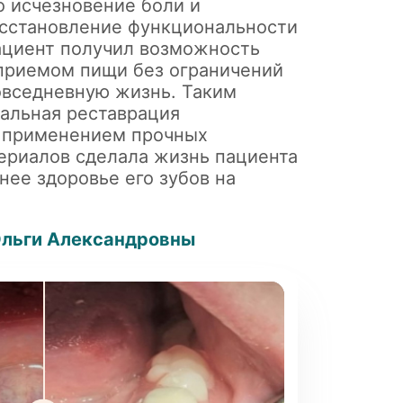
о исчезновение боли и
осстановление функциональности
ациент получил возможность
приемом пищи без ограничений
овседневную жизнь. Таким
альная реставрация
с применением прочных
ериалов сделала жизнь пациента
нее здоровье его зубов на
Ольги Александровны