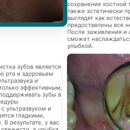
сохранение костной 
также эстетически п
выглядят как естест
предоставлены все н
После заживления и 
сможет наслаждатьс
улыбкой.
истка зубов является
ю рта и здоровьем
ультразвука и
 только эффективным,
поддерживать зубы в
цедуры
 с ультразвуком и
вятся гладкими,
В результате, у вас
 свежести, а улыбка