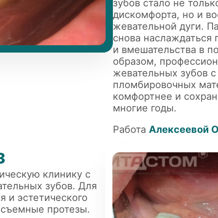
зубов стало не тольк
дискомфорта, но и в
жевательной дуги. П
снова наслаждаться 
и вмешательства в п
образом, профессион
жевательных зубов 
пломбировочных мат
комфортнее и сохран
многие годы.
Работа
Алексеевой 
з
ическую клинику с
ательных зубов. Для
я и эстетического
 съемные протезы.