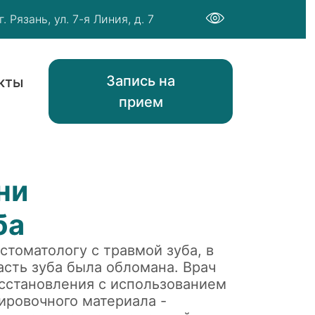
г. Рязань, ул. 7-я Линия, д. 7
Запись на
кты
прием
ни
ба
стоматологу с травмой зуба, в
асть зуба была обломана. Врач
сстановления с использованием
ировочного материала -