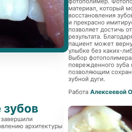
фотополимер. Фотоп
материал, который м
восстановления зубо
и прекрасно имитируе
позволяет достичь о
результата. Благода
пациент может верну
улыбке без каких-ли
Выбор фотополимера
поврежденного зуба 
позволяющим сохрани
зубной дуги.
Работа
Алексеевой 
 зубов
 завершили
овлению архитектуры