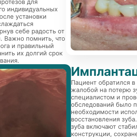
ротезов для
его индивидуальных
осле установки
слаждаться
нув себе радость от
. Важно помнить, что
ога и правильный
анить их долгий срок
вания.
Импланта
Пациент обратился в
жалобой на потерю з
специалистом и про
обследований было п
необходимости испол
восстановления зуба
зуба включают стаби
конструкции, сохране