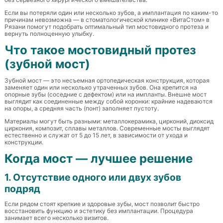
Если вы потеряли один или несколько зубов, а имплантация по каким-то
причинам невозможна —
в стоматологической клинике «ВитаСтом» в
Рязани помогут подобрать
оптимальный тип мостовидного протеза и
вернуть полноценную улыбку.
Что такое мостовидный протез
(зубной мост)
Зубной мост — это несъемная ортопедическая конструкция, которая
заменяет один или несколько утраченных зубов. Она крепится на
опорные зубы (соседние с дефектом) или на импланты. Внешне мост
выглядит как соединенные между собой коронки: крайние надеваются
на опоры, а средняя часть (понт) заполняет пустоту.
Материалы могут быть разными: металлокерамика, цирконий, диоксид
циркония, композит, сплавы металлов. Современные мосты выглядят
естественно и служат от 5 до 15 лет, в зависимости от ухода и
конструкции.
Когда мост — лучшее решение
1. Отсутствие одного или двух зубов
подряд
Если рядом стоят крепкие и здоровые зубы, мост позволит быстро
восстановить функцию и эстетику без имплантации. Процедура
занимает всего несколько визитов.