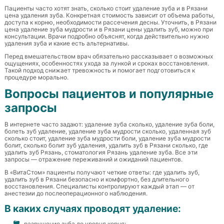
Пациенты часто хотят знать, сколько стоит удаление зуба и в Рязани
цена удаления зуба. Конкретная стоимость зависит от объема работы,
доступа к корню, необходимости рассечения десны. Уточнить, в Рязани
цена удаление зуба мудрости и в Рязани цены удалить зуб, можно при
консультации. Врачи подробно объяснят, когда действительно нужно
удаления зуба и какие есть альтернативы.
Перед вмешательством врач обязательно рассказывает о возможных
ощущениях, особенностях ухода за лункой и сроках восстановления.
Такой подход снижает тревожность и помогает подготовиться к
процедуре морально.
Вопросы пациентов и популярные
запросы
В интернете часто задают: удаление зуба сколько, удаление зуба боли,
болеть зуб удаление, удаление зуба мудрости сколько, удаленная зуб
сколько стоит, удаление зуба мудрости боли, удаление зуба мудрости
болит, сколько болит зуб удаления, удалить зуб в Рязани сколько, где
удалить зуб Рязань, стоматология Рязань удаление зуба. Все эти
запросы — отражение переживаний и ожиданий пациентов.
В «ВитаСтом» пациенты получают четкие ответы: где удалить зуб,
удалить зуб в Рязани безопасно и комфортно, без длительного
восстановления. Специалисты контролируют каждый этап — от
анестезии до послеоперационного наблюдения.
В каких случаях проводят удаление:
разрушение зуба до уровня корня;