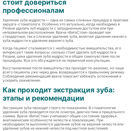
стоит довериться
профессионалам
Удаление зуба мудрости — одна из самых сложных процедур в практике
хирурга-стоматолога. Особенно это актуально, когда необходимо в
Рязани удалить зуб мудрости с затрудненным доступом или при
неправильном расположении. Врачи «ВитаСтом» проводят как
стандартные, так и сложное удаление зуба, включая удаление нижнего
зуба мудрости и удаление верхнего зуба.
Когда пациент сталкивается с необходимостью вмешательства, его
интересуют такие вопросы: сколько стоит удалить зуб мудрости в
Рязани, цена удаления зуба мудрости и общее самочувствие после
процедуры. Все это обсуждается на первичной консультации.
Восстановление после вмешательства проходит по-разному, но чаще
всего пациенты уже через день возвращаются к привычному режиму.
Соблюдение рекомендаций врача помогает избежать осложнений и
ускорить заживление.
Как проходит экстракция зуба:
этапы и рекомендации
Экстракция зуба проходит строго по показаниям. В стоматологии
удаление зуба проводится после осмотра, диагностики и прицельного
снимка. Врачи «ВитаСтом» учитывают общее состояние здоровья,
анатомические особенности челюсти и локализацию. При
необходимости выполняется удаление зубов на верхней челюсти или
удаление зубов на нижней челюсти под местной анестезией.