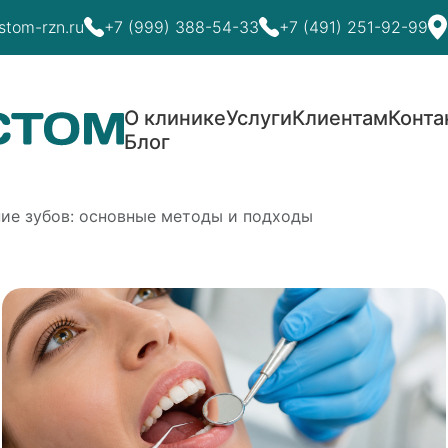
stom-rzn.ru
+7 (999) 388-54-33
+7 (491) 251-92-99
О клинике
Услуги
Клиентам
Конта
Блог
ние зубов: основные методы и подходы