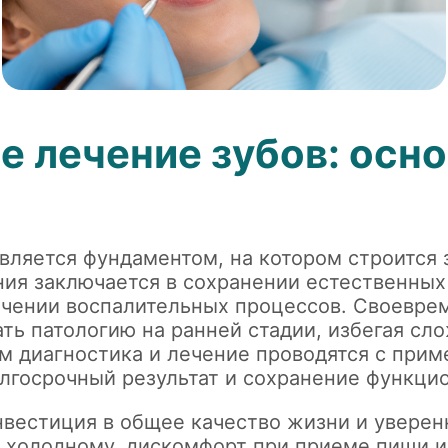
е лечение зубов: осн
вляется фундаментом, на котором строится 
ния заключается в сохранении естественных
ечении воспалительных процессов. Своевре
ть патологию на ранней стадии, избегая сл
ом диагностика и лечение проводятся с пр
олгосрочный результат и сохранение функцио
вестиция в общее качество жизни и уверенн
 холодному, дискомфорт при приеме пищи и