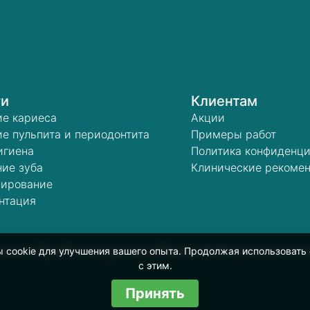
ги
Клиентам
ие кариеса
Акции
е пульпита и периодонтита
Примеры работ
игиена
Политика конфиденци
ие зуба
Клинические рекоме
зирование
нтация
тика обработки данных
Пользовательское со
cookie для улучшения вашего опыта. Продолжая использовать 
с этим.
Принять