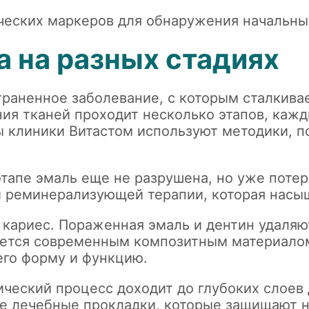
ческих маркеров для обнаружения начальны
а на разных стадиях
раненное заболевание, с которым сталкива
ия тканей проходит несколько этапов, кажд
ы клиники Витастом используют методики, 
этапе эмаль еще не разрушена, но уже пот
и реминерализующей терапии, которая насы
кариес. Пораженная эмаль и дентин удаляют
яется современным композитным материалом
 его форму и функцию.
ический процесс доходит до глубоких слоев
е лечебные прокладки, которые защищают н