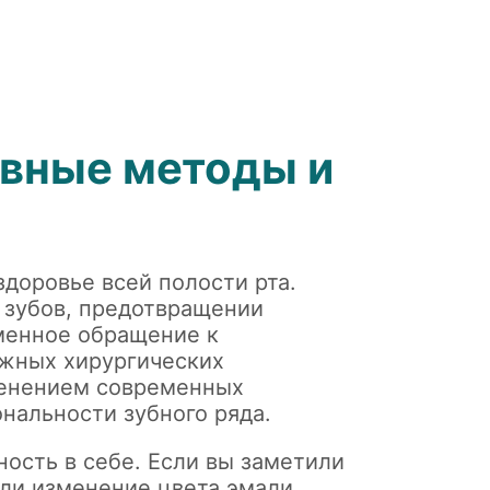
овные методы и
здоровье всей полости рта.
 зубов, предотвращении
менное обращение к
ожных хирургических
именением современных
нальности зубного ряда.
ость в себе. Если вы заметили
ли изменение цвета эмали,