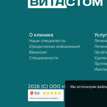
О клинике
Услу
Наши специалисты
Лечен
Юридическая информация
Лечени
Вакансии
Профг
Специальности
Удален
Проте
Импла
2026 (C) ООО «ВИТАСТОМ»
Поли
Мы используем файлы 