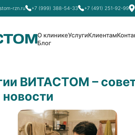
stom-rzn.ru
+7 (999) 388-54-33
+7 (491) 251-92-99
О клинике
Услуги
Клиентам
Конта
Блог
гии ВИТАСТОМ – сове
 новости