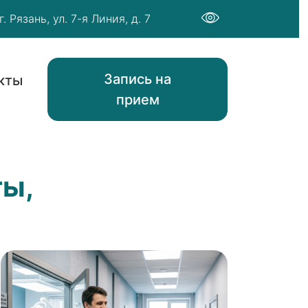
г. Рязань, ул. 7-я Линия, д. 7
Запись на
кты
прием
ты,