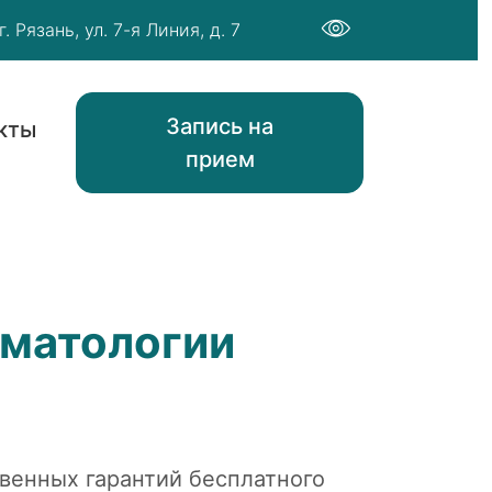
г. Рязань, ул. 7-я Линия, д. 7
Запись на
кты
прием
оматологии
венных гарантий бесплатного