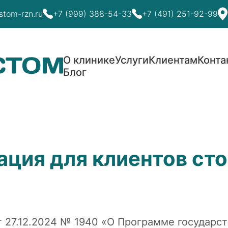
stom-rzn.ru
+7 (999) 388-54-33
+7 (491) 251-92-99
О клинике
Услуги
Клиентам
Конта
Блог
ция для клиентов ст
т 27.12.2024 № 1940
«О Программе государст